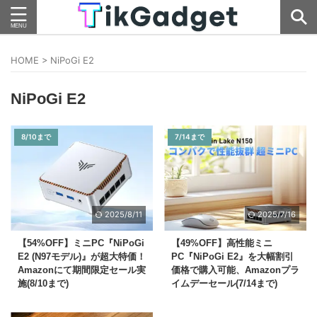
HOME
>
NiPoGi E2
NiPoGi E2
8/10まで
7/14まで
2025/8/11
2025/7/16
【54%OFF】ミニPC『NiPoGi
【49%OFF】高性能ミニ
E2 (N97モデル)』が超大特価！
PC『NiPoGi E2』を大幅割引
Amazonにて期間限定セール実
価格で購入可能、Amazonプラ
施(8/10まで)
イムデーセール(7/14まで)