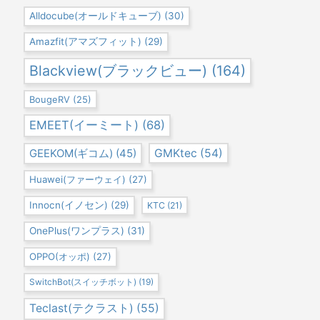
Alldocube(オールドキューブ)
(30)
Amazfit(アマズフィット)
(29)
Blackview(ブラックビュー)
(164)
BougeRV
(25)
EMEET(イーミート)
(68)
GEEKOM(ギコム)
(45)
GMKtec
(54)
Huawei(ファーウェイ)
(27)
Innocn(イノセン)
(29)
KTC
(21)
OnePlus(ワンプラス)
(31)
OPPO(オッポ)
(27)
SwitchBot(スイッチボット)
(19)
Teclast(テクラスト)
(55)