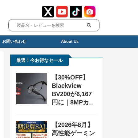
お問い合わせ
About Us
厳選！今お得なセール
【30%OFF】
Blackview
BV200が6,167
円に｜8MPカメ
ラ搭載スマート
グラス用クーポ
【2026年8月】
ン配布中
高性能ゲーミン