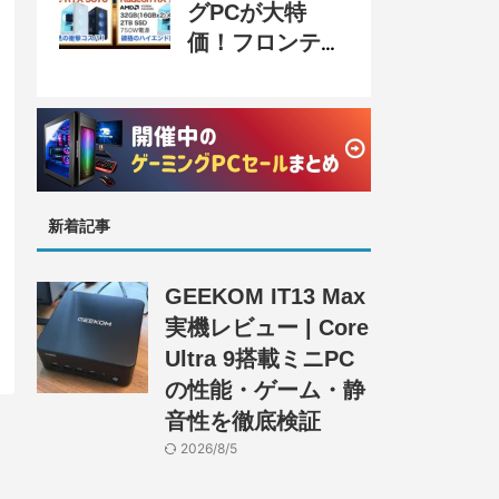
グPCが大特
価！フロンティ
ア『半期決算
SALE』開催、
セール情報まと
め
新着記事
GEEKOM IT13 Max
実機レビュー | Core
Ultra 9搭載ミニPC
の性能・ゲーム・静
音性を徹底検証
2026/8/5