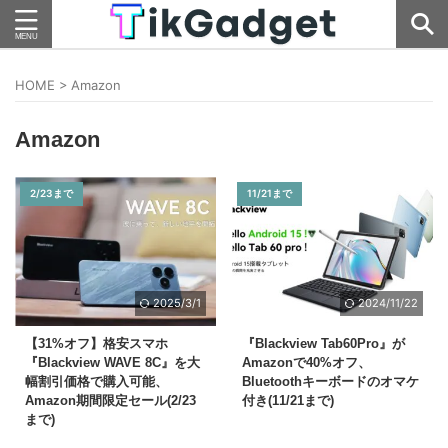
HOME
>
Amazon
Amazon
2/23まで
11/21まで
2025/3/1
2024/11/22
【31%オフ】格安スマホ
『Blackview Tab60Pro』が
『Blackview WAVE 8C』を大
Amazonで40%オフ、
幅割引価格で購入可能、
Bluetoothキーボードのオマケ
Amazon期間限定セール(2/23
付き(11/21まで)
まで)