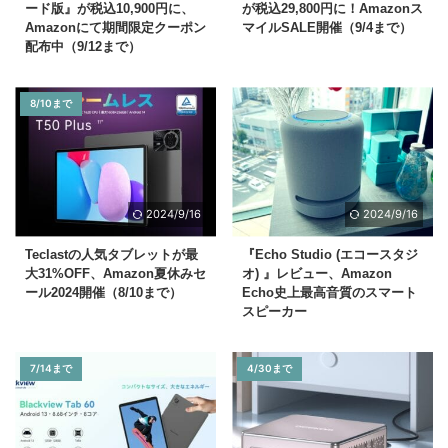
ード版』が税込10,900円に、
が税込29,800円に！Amazonス
Amazonにて期間限定クーポン
マイルSALE開催（9/4まで）
配布中（9/12まで）
8/10まで
2024/9/16
2024/9/16
Teclastの人気タブレットが最
『Echo Studio (エコースタジ
大31%OFF、Amazon夏休みセ
オ) 』レビュー、Amazon
ール2024開催（8/10まで）
Echo史上最高音質のスマート
スピーカー
7/14まで
4/30まで