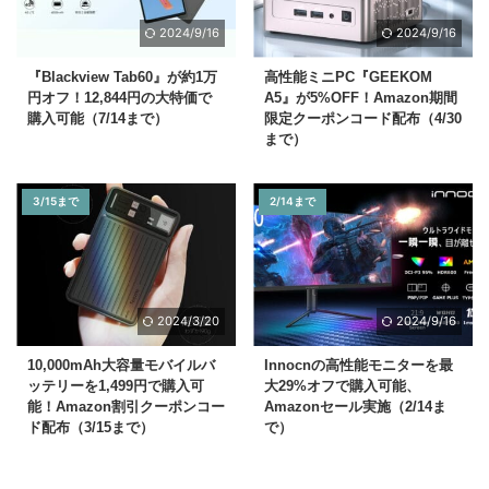
2024/9/16
2024/9/16
『Blackview Tab60』が約1万
高性能ミニPC『GEEKOM
円オフ！12,844円の大特価で
A5』が5%OFF！Amazon期間
購入可能（7/14まで）
限定クーポンコード配布（4/30
まで）
3/15まで
2/14まで
2024/3/20
2024/9/16
10,000mAh大容量モバイルバ
Innocnの高性能モニターを最
ッテリーを1,499円で購入可
大29%オフで購入可能、
能！Amazon割引クーポンコー
Amazonセール実施（2/14ま
ド配布（3/15まで）
で）