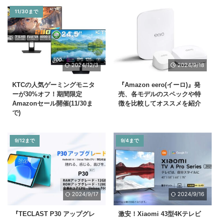
11/30まで
2024/12/3
2024/9/18
KTCの人気ゲーミングモニタ
『Amazon eero(イーロ)』発
ーが30%オフ！期間限定
売、各モデルのスペックや特
Amazonセール開催(11/30ま
徴を比較してオススメを紹介
で)
9/12まで
9/4まで
2024/9/17
2024/9/16
『TECLAST P30 アップグレ
激安！Xiaomi 43型4Kテレビ