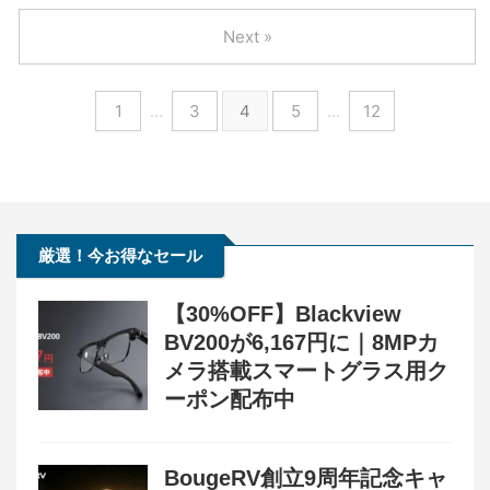
Next »
1
…
3
4
5
…
12
厳選！今お得なセール
【30%OFF】Blackview
BV200が6,167円に｜8MPカ
メラ搭載スマートグラス用ク
ーポン配布中
BougeRV創立9周年記念キャ