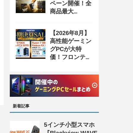
ペーン開催！全
商品最大
70%OFF＆豪華
購入特典、8月
【2026年8月】
31日まで
高性能ゲーミン
グPCが大特
価！フロンティ
ア『半期決算
SALE』開催、
セール情報まと
め
新着記事
5インチ小型スマホ