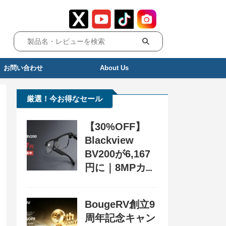
お問い合わせ
About Us
厳選！今お得なセール
【30%OFF】
Blackview
BV200が6,167
円に｜8MPカメ
ラ搭載スマート
グラス用クーポ
BougeRV創立9
ン配布中
周年記念キャン