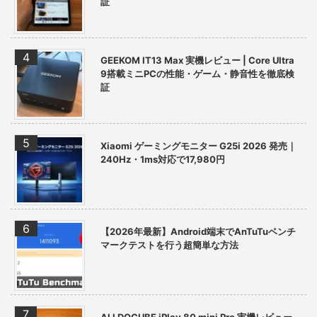
証
GEEKOM IT13 Max 実機レビュー | Core Ultra
9搭載ミニPCの性能・ゲーム・静音性を徹底検
証
Xiaomi ゲーミングモニター G25i 2026 発売｜
240Hz・1ms対応で17,980円
【2026年最新】Android端末でAnTuTuベンチ
マークテストを行う超簡単な方法
ALLDOCUBE iPlay 80 mini Pro 実機レビュー