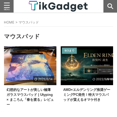
HOME
>
マウスパッド
マウスパッド
9/3まで
2026/6/14
2022/9/9
幻想的なアートが美しい極薄
AMD×エルデンリング推奨ゲー
ガラスマウスパッド | Utyping
ミングPC発売！特大マウスパ
× まころん「春を渡る」レビュ
ッドが貰えるオマケ付き
ー