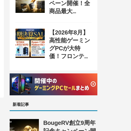
ペーン開催！全
商品最大
70%OFF＆豪華
購入特典、8月
【2026年8月】
31日まで
高性能ゲーミン
グPCが大特
価！フロンティ
ア『半期決算
SALE』開催、
セール情報まと
め
新着記事
BougeRV創立9周年