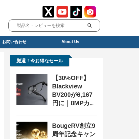
お問い合わせ
About Us
厳選！今お得なセール
【30%OFF】
Blackview
BV200が6,167
円に｜8MPカメ
ラ搭載スマート
グラス用クーポ
BougeRV創立9
ン配布中
周年記念キャン