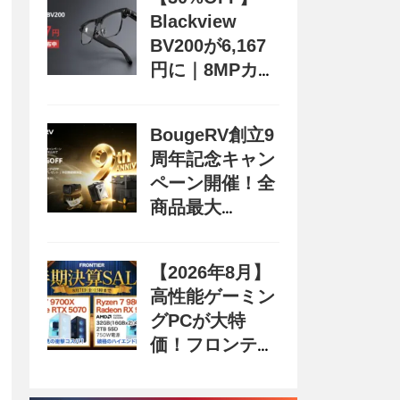
Blackview
BV200が6,167
円に｜8MPカメ
ラ搭載スマート
グラス用クーポ
BougeRV創立9
ン配布中
周年記念キャン
ペーン開催！全
商品最大
70%OFF＆豪華
購入特典、8月
【2026年8月】
31日まで
高性能ゲーミン
グPCが大特
価！フロンティ
ア『半期決算
SALE』開催、