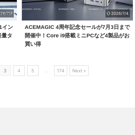
26/7/7
2026/7/4
.1イン
ACEMAGIC 4周年記念セールが7月3日まで
の軽量タ
開催中！Core i9搭載ミニPCなど4製品がお
買い得
3
4
5
…
174
Next »