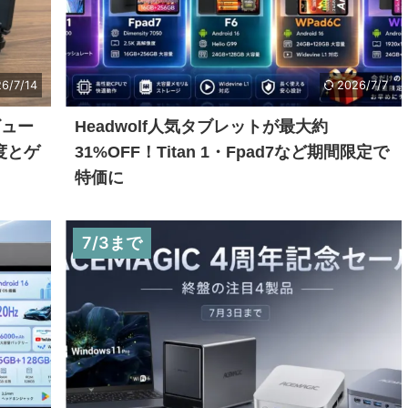
6/7/14
2026/7/7
レビュー
Headwolf人気タブレットが最大約
速度とゲ
31%OFF！Titan 1・Fpad7など期間限定で
特価に
7/3まで