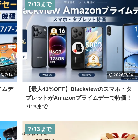
7/13まで
6/7/14
2026/7/14
イムデ
【最大43%OFF】Blackviewのスマホ・タ
ブレットがAmazonプライムデーで特価！
7/13まで
7/13まで