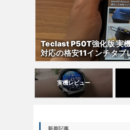
Teclast P50T強化版 実
対応の格安11インチタブ
実機レビュー
新着記事