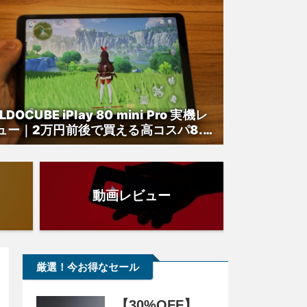
LDOCUBE iPlay 80 mini Pro 実機レ
ュー｜2万円前後で買える高コスパ8.4
ンチAndroidタブレット
動画レビュー
厳選！今お得なセール
【30%OFF】