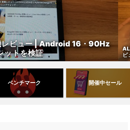
機レビュー | Android 16・90Hz
AL
レットを検証
ビ
イ
ベンチマーク
開催中セール