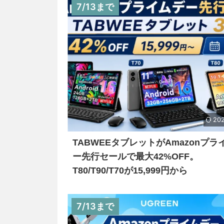
7/13まで
202
TABWEEタブレットがAmazonプラ
ー先行セールで最大42%OFF。
T80/T90/T70が15,999円から
7/13まで