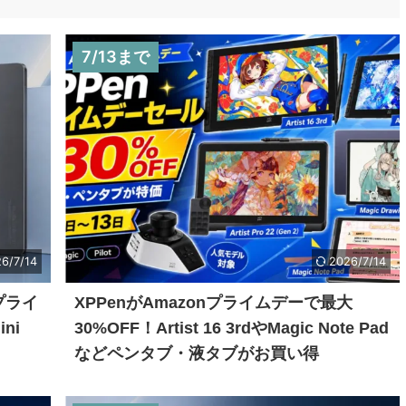
7/13まで
6/7/14
2026/7/14
プライ
XPPenがAmazonプライムデーで最大
ni
30%OFF！Artist 16 3rdやMagic Note Pad
などペンタブ・液タブがお買い得