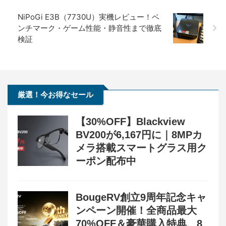
NiPoGi E3B（7730U）実機レビュー！ベ
ンチマーク・ゲーム性能・静音性まで徹底
検証
厳選！今お得なセール
【30%OFF】Blackview
BV200が6,167円に｜8MPカ
メラ搭載スマートグラス用ク
ーポン配布中
BougeRV創立9周年記念キャ
ンペーン開催！全商品最大
70%OFF＆豪華購入特典、8