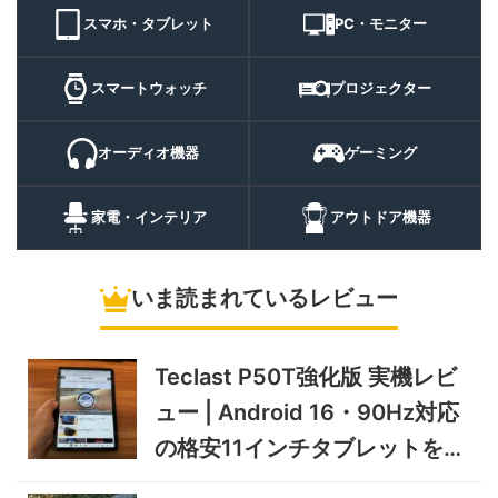
9/1まで
機能キャンプライトを徹底検
スマホ・タブレット
PC・モニター
証
10%オフ
スマートウォ
FOSMET QS40 第3世代 実
10,980円
ッチ
9,882
スマートウォッチ
プロジェクター
機レビュー | 1万円前後で通
円
話・AI機能まで使える高コス
9/6まで
パスマートウォッチ
オーディオ機器
ゲーミング
20%オフ
ポータブル冷
BougeRV CRH20 実機レビ
43,499円
蔵庫
35,131
ュー | バッテリー対応で車中
円
家電・インテリア
アウトドア機器
泊にも使いやすいポータブル
10/9まで
冷蔵庫
いま読まれているレビュー
5%オフ
ソーラーパネ
BougeRV Arch Pro 200W
39,580円
ル
37,601
実機レビュー | 曲がる・軽
円
い・車載しやすい200Wソー
Teclast P50T強化版 実機レビ
11/8まで
ラーパネル
ュー | Android 16・90Hz対応
5%オフ
ミニPC
GEEKOM A9 MAX 2026 実
243,900円
の格安11インチタブレットを検
231,705
機レビュー | Ryzen AI 9 HX
円
証
470搭載の高性能ミニPCを
11/30まで