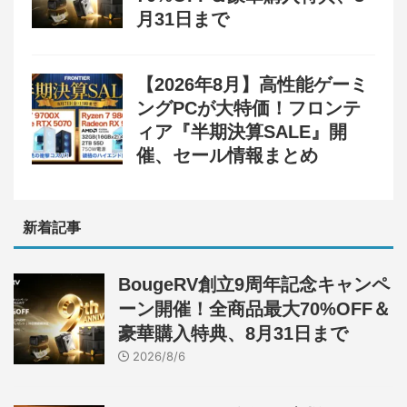
月31日まで
【2026年8月】高性能ゲーミ
ングPCが大特価！フロンテ
ィア『半期決算SALE』開
催、セール情報まとめ
新着記事
BougeRV創立9周年記念キャンペ
ーン開催！全商品最大70%OFF＆
豪華購入特典、8月31日まで
2026/8/6