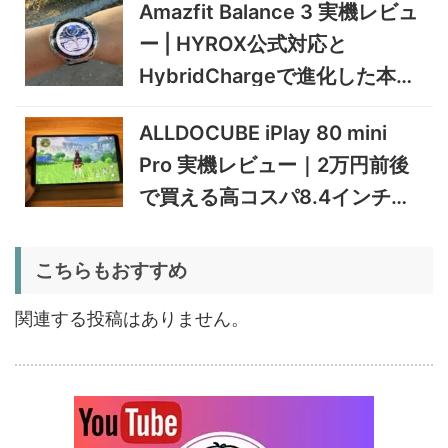
Amazfit Balance 3 実機レビュ
実機検証
5%オフ
ー | HYROX公式対応と
タブレット
TCL Note A1 NXTPAPER 実
92,980円
HybridChargeで進化した本格
88,331
機レビュー | 紙のような書き
円
心地と実用的なAI機能を検証
トレーニングウォッチ
12/31まで
ALLDOCUBE iPlay 80 mini
5%オフ
Pro 実機レビュー｜2万円前後
ポータブル冷
BougeRV CRD2 V2.0 実機
36,283円
蔵庫
34,469
レビュー｜キャスター付き2
円
で買える高コスパ8.4インチ
室独立49Lポータブル冷蔵庫
1/22まで
Androidタブレット
5%オフ
こちらもおすすめ
扇風機
BougeRV F02 実機レビュー
8,980円
8,531
| 最大7.5m/s・8Ahバッテリ
円
関連する投稿はありません。
ー搭載のアウトドア扇風機
1/22まで
5%オフ
ポータブル冷
BougeRV CRX3 実機レビュ
27,183円
蔵庫
25,823
ー | －20℃冷凍対応・バッ
円
テリー駆動もできるポータブ
1/22まで