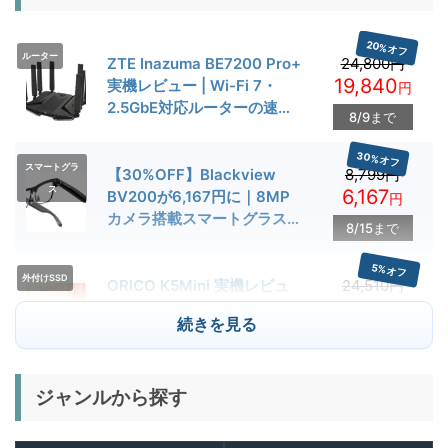
20%オフ
ルーター
ZTE Inazuma BE7200 Pro+
24,800円
19,840
実機レビュー | Wi-Fi 7・
円
2.5GbE対応ルーターの速度
8/9まで
とゲーム性能を検証
30%オフ
スマートグラ
【30%OFF】Blackview
8,799円
ス
6,167
BV200が6,167円に｜8MP
円
カメラ搭載スマートグラス用
8/15まで
クーポン配布中
5%オフ
外付けSSD
ORICO K5Mini 実機レビュ
24,510円
23,284
ー | スマホの容量不足対策に
円
続きを見る
便利な小型外付けSSD
8/22まで
29%オフ
キャンプライ
ジャンルから探す
BougeRV T1 キャンプライ
15,980円
ト
11,384
ト 実機レビュー | 最大
円
3000lm・最長102時間の多