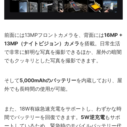
前面には13MPフロントカメラを、背面には
16MP +
13MP（ナイトビジョン）カメラ
を搭載。日常生活
で非常に鮮明な写真を撮影できるほか、屋外の暗闇
でもクッキリとした写真を撮影できます。
そして
5,000mAhのバッテリー
を内蔵しており、屋
外でも長時間の使用が可能。
また、18W有線急速充電をサポートし、わずかな時
間でバッテリーを回復できます。
5W逆充電
もサポ
ートしているため、緊急時のモバイルバッテリー代