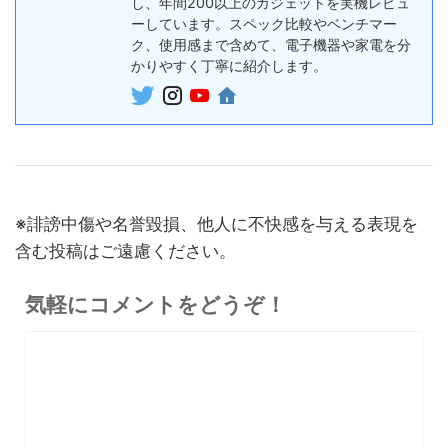
スレコーダー
し、年間200以上のガジェットを実機レビュ
ーしています。スペック比較やベンチマー
5%オフ
ボイスレコー
ク、使用感まで含めて、電子機器や家電を分
『PLAUD NotePin』レビュ
27,500円
ダー
かりやすく丁寧に紹介します。
26,125
ー！録音・文字起こし・要約
円
までこれ1台、超小型ウェア
終了日未定
ラブルAIボイスレコーダー
30%オフ
『OpenRock S2』レビュ
9,980円
イヤホン
6,986
ー！超軽量オープンイヤー型
円
イヤホンの特徴・使い方・メ
終了日未定
※誹謗中傷や名誉毀損、他人に不快感を与える表現を
リットデメリット徹底解説
含む投稿はご遠慮ください。
※価格・在庫は変動するため、最新情報は各記事でご確認ください。
気軽にコメントをどうぞ！