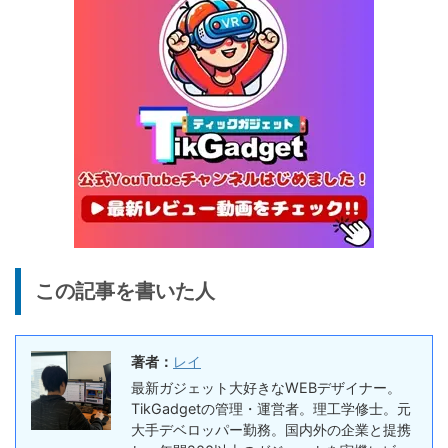
ル冷蔵庫
20%オフ
タブレット
FPD CP10-J1 実機レビュー
19,199円
15,504
| 1万円台で買えるAndroid
円
16搭載10.1インチタブレット
終了日未定
25%オフ
イヤホン
『EarFun Air Pro 4』レビュ
9,990円
7,491
ー、Snapdragon Sound対
円
応の高コスパなワイヤレスイ
終了日未定
ヤホン
10%オフ
AI動画生成ツ
DomoAIレビュー | 画像から
86,595円
この記事を書いた人
ール
77,936
AI動画生成！使い方・料金プ
円
ラン・割引まとめ
終了日未定
著者：
レイ
5%オフ
ボイスレコー
『PLAUD NOTE』レビュ
27,500円
最新ガジェット大好きなWEBデザイナー。
ダー
26,125
ー、文字起こし＆GPT-4o要
TikGadgetの管理・運営者。理工学修士。元
円
約機能搭載、超薄型のAIボイ
大手デベロッパー勤務。国内外の企業と提携
終了日未定