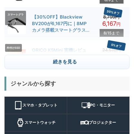
とゲーム性能を検証
30%オフ
スマートグラ
【30%OFF】Blackview
8,799円
ス
6,167
BV200が6,167円に｜8MP
円
カメラ搭載スマートグラス用
8/15まで
クーポン配布中
5%オフ
外付けSSD
ORICO K5Mini 実機レビュ
24,510円
23,284
ー | スマホの容量不足対策に
円
続きを見る
便利な小型外付けSSD
8/22まで
29%オフ
キャンプライ
ジャンルから探す
BougeRV T1 キャンプライ
15,980円
ト
11,384
ト 実機レビュー | 最大
円
3000lm・最長102時間の多
9/1まで
機能キャンプライトを徹底検
スマホ・タブレット
PC・モニター
証
10%オフ
スマートウォ
FOSMET QS40 第3世代 実
10,980円
ッチ
9,882
スマートウォッチ
プロジェクター
機レビュー | 1万円前後で通
円
話・AI機能まで使える高コス
9/6まで