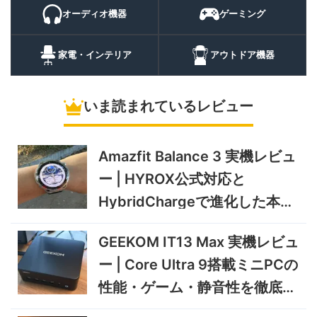
パスマートウォッチ
オーディオ機器
ゲーミング
20%オフ
ポータブル冷
BougeRV CRH20 実機レビ
43,499円
蔵庫
35,131
ュー | バッテリー対応で車中
円
家電・インテリア
アウトドア機器
泊にも使いやすいポータブル
10/9まで
冷蔵庫
いま読まれているレビュー
5%オフ
ソーラーパネ
BougeRV Arch Pro 200W
39,580円
ル
37,601
実機レビュー | 曲がる・軽
円
い・車載しやすい200Wソー
Amazfit Balance 3 実機レビュ
11/8まで
ラーパネル
ー | HYROX公式対応と
5%オフ
ミニPC
GEEKOM A9 MAX 2026 実
243,900円
HybridChargeで進化した本格
231,705
機レビュー | Ryzen AI 9 HX
円
トレーニングウォッチ
470搭載の高性能ミニPCを
11/30まで
GEEKOM IT13 Max 実機レビュ
実機検証
5%オフ
ー | Core Ultra 9搭載ミニPCの
タブレット
TCL Note A1 NXTPAPER 実
92,980円
性能・ゲーム・静音性を徹底検
88,331
機レビュー | 紙のような書き
円
心地と実用的なAI機能を検証
証
12/31まで