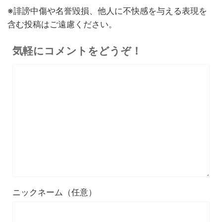
※誹謗中傷や名誉毀損、他人に不快感を与える表現を
30%オフ
『OpenRock S2』レビュ
9,980円
イヤホン
含む投稿はご遠慮ください。
6,986
ー！超軽量オープンイヤー型
円
イヤホンの特徴・使い方・メ
終了日未定
気軽にコメントをどうぞ！
リットデメリット徹底解説
※価格・在庫は変動するため、最新情報は各記事でご確認ください。
ニックネーム（任意）