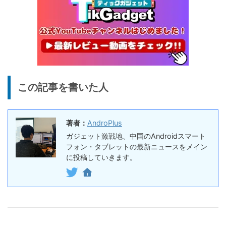
25%オフ
イヤホン
『EarFun Air Pro 4』レビュ
9,990円
7,491
ー、Snapdragon Sound対
円
応の高コスパなワイヤレスイ
終了日未定
ヤホン
10%オフ
AI動画生成ツ
DomoAIレビュー | 画像から
86,595円
この記事を書いた人
ール
77,936
AI動画生成！使い方・料金プ
円
ラン・割引まとめ
終了日未定
著者：
AndroPlus
5%オフ
ボイスレコー
『PLAUD NOTE』レビュ
27,500円
ガジェット激戦地、中国のAndroidスマート
ダー
26,125
ー、文字起こし＆GPT-4o要
フォン・タブレットの最新ニュースをメイン
円
約機能搭載、超薄型のAIボイ
に投稿していきます。
終了日未定
スレコーダー
5%オフ
ボイスレコー
『PLAUD NotePin』レビュ
27,500円
ダー
26,125
ー！録音・文字起こし・要約
円
までこれ1台、超小型ウェア
終了日未定
ラブルAIボイスレコーダー