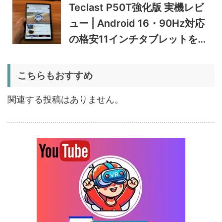
Teclast P50T強化版 実機レビ
5%オフ
ュー | Android 16・90Hz対応
ポータブル冷
BougeRV CRD2 V2.0 実機
36,283円
蔵庫
34,469
レビュー｜キャスター付き2
円
の格安11インチタブレットを検
室独立49Lポータブル冷蔵庫
1/22まで
証
5%オフ
こちらもおすすめ
扇風機
BougeRV F02 実機レビュー
8,980円
8,531
| 最大7.5m/s・8Ahバッテリ
円
関連する投稿はありません。
ー搭載のアウトドア扇風機
1/22まで
5%オフ
ポータブル冷
BougeRV CRX3 実機レビュ
27,183円
蔵庫
25,823
ー | －20℃冷凍対応・バッ
円
テリー駆動もできるポータブ
1/22まで
ル冷蔵庫
20%オフ
タブレット
FPD CP10-J1 実機レビュー
19,199円
15,504
| 1万円台で買えるAndroid
円
16搭載10.1インチタブレット
終了日未定