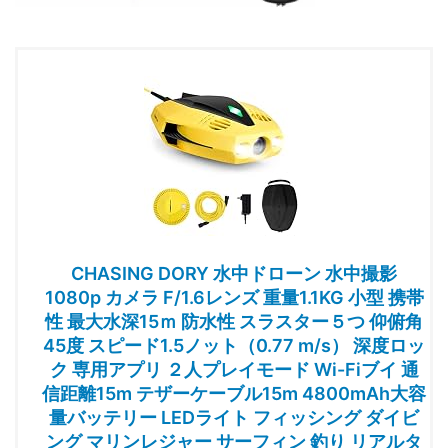
CHASING DORY 水中ドローン 水中撮影
1080p カメラ F/1.6レンズ 重量1.1KG 小型 携帯
性 最大水深15ｍ 防水性 スラスター５つ 仰俯角
45度 スピード1.5ノット（0.77 m/s） 深度ロッ
ク 専用アプリ ２人プレイモード Wi-Fiブイ 通
信距離15m テザーケーブル15m 4800mAh大容
量バッテリー LEDライト フィッシング ダイビ
ング マリンレジャー サーフィン 釣り リアルタ