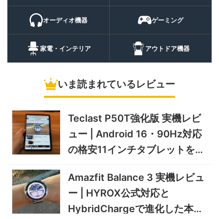
話・AI機能まで使える高コス
9/6まで
パスマートウォッチ
オーディオ機器
ゲーミング
20%オフ
ポータブル冷
BougeRV CRH20 実機レビ
43,499円
蔵庫
35,131
ュー | バッテリー対応で車中
円
家電・インテリア
アウトドア機器
泊にも使いやすいポータブル
10/9まで
冷蔵庫
いま読まれているレビュー
5%オフ
ソーラーパネ
BougeRV Arch Pro 200W
39,580円
ル
37,601
実機レビュー | 曲がる・軽
円
い・車載しやすい200Wソー
Teclast P50T強化版 実機レビ
11/8まで
ラーパネル
ュー | Android 16・90Hz対応
5%オフ
ミニPC
GEEKOM A9 MAX 2026 実
243,900円
の格安11インチタブレットを検
231,705
機レビュー | Ryzen AI 9 HX
円
証
470搭載の高性能ミニPCを
11/30まで
Amazfit Balance 3 実機レビュ
実機検証
5%オフ
ー | HYROX公式対応と
タブレット
TCL Note A1 NXTPAPER 実
92,980円
HybridChargeで進化した本格
88,331
機レビュー | 紙のような書き
円