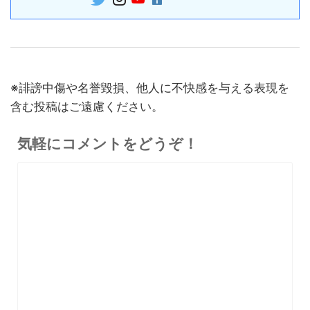
終了日未定
ラブルAIボイスレコーダー
30%オフ
『OpenRock S2』レビュ
9,980円
イヤホン
6,986
ー！超軽量オープンイヤー型
円
イヤホンの特徴・使い方・メ
終了日未定
※誹謗中傷や名誉毀損、他人に不快感を与える表現を
リットデメリット徹底解説
含む投稿はご遠慮ください。
※価格・在庫は変動するため、最新情報は各記事でご確認ください。
気軽にコメントをどうぞ！