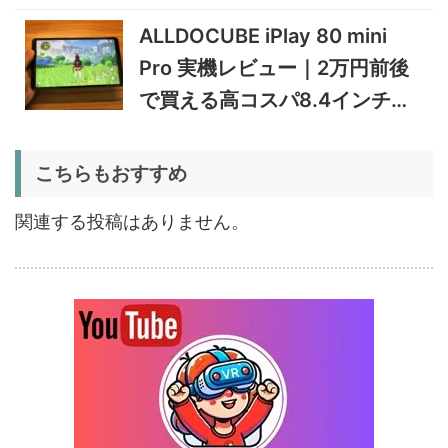
心地と実用的なAI機能を検証
トレーニングウォッチ
12/31まで
ALLDOCUBE iPlay 80 mini
5%オフ
Pro 実機レビュー｜2万円前後
ポータブル冷
BougeRV CRD2 V2.0 実機
36,283円
蔵庫
34,469
レビュー｜キャスター付き2
円
で買える高コスパ8.4インチ
室独立49Lポータブル冷蔵庫
1/22まで
Androidタブレット
5%オフ
こちらもおすすめ
扇風機
BougeRV F02 実機レビュー
8,980円
8,531
| 最大7.5m/s・8Ahバッテリ
円
関連する投稿はありません。
ー搭載のアウトドア扇風機
1/22まで
5%オフ
ポータブル冷
BougeRV CRX3 実機レビュ
27,183円
蔵庫
25,823
ー | －20℃冷凍対応・バッ
円
テリー駆動もできるポータブ
1/22まで
ル冷蔵庫
20%オフ
タブレット
FPD CP10-J1 実機レビュー
19,199円
15,504
| 1万円台で買えるAndroid
円
16搭載10.1インチタブレット