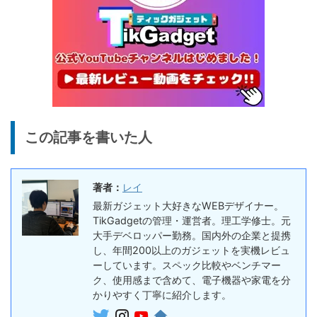
終了日未定
25%オフ
イヤホン
『EarFun Air Pro 4』レビュ
9,990円
7,491
ー、Snapdragon Sound対
円
応の高コスパなワイヤレスイ
終了日未定
ヤホン
10%オフ
AI動画生成ツ
DomoAIレビュー | 画像から
86,595円
この記事を書いた人
ール
77,936
AI動画生成！使い方・料金プ
円
ラン・割引まとめ
終了日未定
著者：
レイ
5%オフ
ボイスレコー
『PLAUD NOTE』レビュ
27,500円
最新ガジェット大好きなWEBデザイナー。
ダー
26,125
ー、文字起こし＆GPT-4o要
TikGadgetの管理・運営者。理工学修士。元
円
約機能搭載、超薄型のAIボイ
大手デベロッパー勤務。国内外の企業と提携
終了日未定
スレコーダー
し、年間200以上のガジェットを実機レビュ
ーしています。スペック比較やベンチマー
5%オフ
ボイスレコー
ク、使用感まで含めて、電子機器や家電を分
『PLAUD NotePin』レビュ
27,500円
ダー
かりやすく丁寧に紹介します。
26,125
ー！録音・文字起こし・要約
円
までこれ1台、超小型ウェア