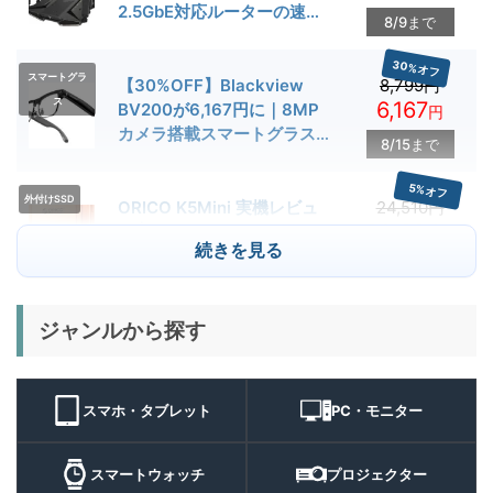
2.5GbE対応ルーターの速度
8/9まで
とゲーム性能を検証
30%オフ
スマートグラ
【30%OFF】Blackview
8,799円
ス
6,167
BV200が6,167円に｜8MP
円
カメラ搭載スマートグラス用
8/15まで
クーポン配布中
5%オフ
外付けSSD
ORICO K5Mini 実機レビュ
24,510円
23,284
ー | スマホの容量不足対策に
円
続きを見る
便利な小型外付けSSD
8/22まで
29%オフ
キャンプライ
ジャンルから探す
BougeRV T1 キャンプライ
15,980円
ト
11,384
ト 実機レビュー | 最大
円
3000lm・最長102時間の多
9/1まで
機能キャンプライトを徹底検
スマホ・タブレット
PC・モニター
証
10%オフ
スマートウォ
FOSMET QS40 第3世代 実
10,980円
ッチ
9,882
スマートウォッチ
プロジェクター
機レビュー | 1万円前後で通
円