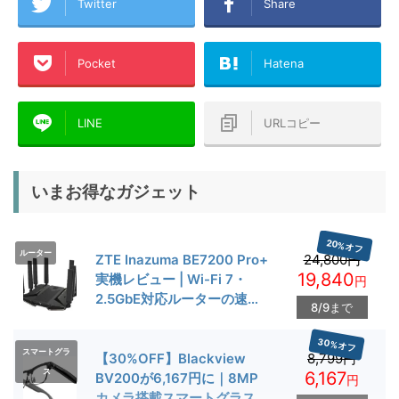
Twitter
Share
Pocket
Hatena
LINE
URLコピー
いまお得なガジェット
20%オフ
ルーター
ZTE Inazuma BE7200 Pro+
24,800円
19,840
実機レビュー | Wi-Fi 7・
円
2.5GbE対応ルーターの速度
8/9まで
とゲーム性能を検証
30%オフ
スマートグラ
【30%OFF】Blackview
8,799円
ス
6,167
BV200が6,167円に｜8MP
円
カメラ搭載スマートグラス用