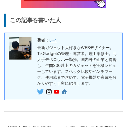
ヤホン
10%オフ
AI動画生成ツ
DomoAIレビュー | 画像から
86,595円
この記事を書いた人
ール
77,936
AI動画生成！使い方・料金プ
円
ラン・割引まとめ
終了日未定
著者：
レイ
5%オフ
ボイスレコー
『PLAUD NOTE』レビュ
27,500円
最新ガジェット大好きなWEBデザイナー。
ダー
26,125
ー、文字起こし＆GPT-4o要
TikGadgetの管理・運営者。理工学修士。元
円
約機能搭載、超薄型のAIボイ
大手デベロッパー勤務。国内外の企業と提携
終了日未定
スレコーダー
し、年間200以上のガジェットを実機レビュ
ーしています。スペック比較やベンチマー
5%オフ
ボイスレコー
ク、使用感まで含めて、電子機器や家電を分
『PLAUD NotePin』レビュ
27,500円
ダー
かりやすく丁寧に紹介します。
26,125
ー！録音・文字起こし・要約
円
までこれ1台、超小型ウェア
終了日未定
ラブルAIボイスレコーダー
30%オフ
『OpenRock S2』レビュ
9,980円
イヤホン
6,986
ー！超軽量オープンイヤー型
円
イヤホンの特徴・使い方・メ
終了日未定