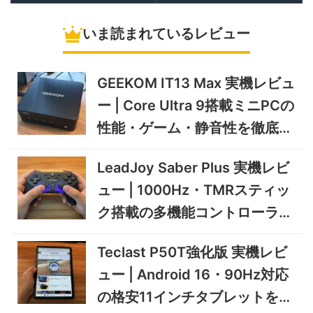
10/9まで
冷蔵庫
いま読まれているレビュー
5%オフ
ソーラーパネ
BougeRV Arch Pro 200W
39,580円
ル
37,601
実機レビュー | 曲がる・軽
円
い・車載しやすい200Wソー
GEEKOM IT13 Max 実機レビュ
11/8まで
ラーパネル
ー | Core Ultra 9搭載ミニPCの
5%オフ
ミニPC
GEEKOM A9 MAX 2026 実
243,900円
性能・ゲーム・静音性を徹底検
231,705
機レビュー | Ryzen AI 9 HX
円
証
470搭載の高性能ミニPCを
11/30まで
LeadJoy Saber Plus 実機レビ
実機検証
5%オフ
ュー | 1000Hz・TMRスティッ
タブレット
TCL Note A1 NXTPAPER 実
92,980円
ク搭載の多機能コントローラー
88,331
機レビュー | 紙のような書き
円
心地と実用的なAI機能を検証
を検証
12/31まで
Teclast P50T強化版 実機レビ
5%オフ
ュー | Android 16・90Hz対応
ポータブル冷
BougeRV CRD2 V2.0 実機
36,283円
蔵庫
34,469
レビュー｜キャスター付き2
円
の格安11インチタブレットを検
室独立49Lポータブル冷蔵庫
1/22まで