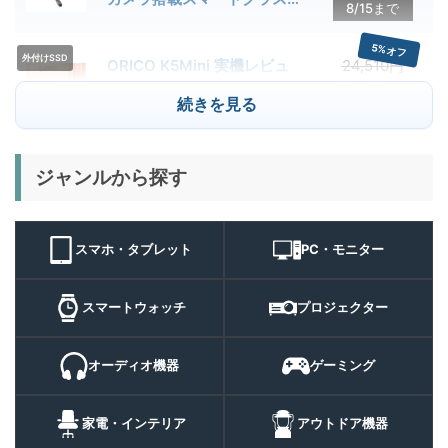
8/15まで
クーポン配布中
5%オフ
外付けSSD
ORICO K5Mini 実機レビュ
24,510円
23,284
ー | スマホの容量不足対策に
円
続きを見る
便利な小型外付けSSD
8/22まで
29%オフ
キャンプライ
ジャンルから探す
BougeRV T1 キャンプライ
15,980円
ト
11,384
ト 実機レビュー | 最大
円
3000lm・最長102時間の多
9/1まで
機能キャンプライトを徹底検
スマホ・タブレット
PC・モニター
証
10%オフ
スマートウォ
FOSMET QS40 第3世代 実
10,980円
ッチ
9,882
スマートウォッチ
プロジェクター
機レビュー | 1万円前後で通
円
話・AI機能まで使える高コス
9/6まで
パスマートウォッチ
オーディオ機器
ゲーミング
20%オフ
ポータブル冷
BougeRV CRH20 実機レビ
43,499円
蔵庫
35,131
ュー | バッテリー対応で車中
円
家電・インテリア
アウトドア機器
泊にも使いやすいポータブル