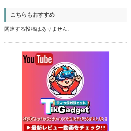
証
5%オフ
こちらもおすすめ
扇風機
BougeRV F02 実機レビュー
8,980円
8,531
| 最大7.5m/s・8Ahバッテリ
円
関連する投稿はありません。
ー搭載のアウトドア扇風機
1/22まで
5%オフ
ポータブル冷
BougeRV CRX3 実機レビュ
27,183円
蔵庫
25,823
ー | －20℃冷凍対応・バッ
円
テリー駆動もできるポータブ
1/22まで
ル冷蔵庫
20%オフ
タブレット
FPD CP10-J1 実機レビュー
19,199円
15,504
| 1万円台で買えるAndroid
円
16搭載10.1インチタブレット
終了日未定
25%オフ
イヤホン
『EarFun Air Pro 4』レビュ
9,990円
7,491
ー、Snapdragon Sound対
円
応の高コスパなワイヤレスイ
終了日未定