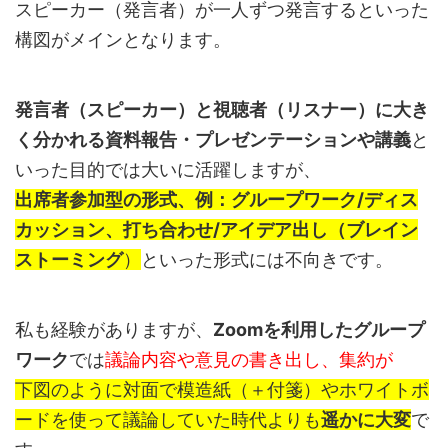
スピーカー（発言者）が一人ずつ発言するといった
構図がメインとなります。
発言者（スピーカー）と視聴者（リスナー）に大き
く分かれる資料報告・プレゼンテーションや講義
と
いった目的では大いに活躍しますが、
出席者参加型の
形式、例：グループワーク/ディス
カッション、打ち合わせ/アイデア出し（ブレイン
ストーミング
）
といった形式には不向きです。
私も経験がありますが、
Zoomを利用したグループ
ワーク
では
議論内容や意見の書き出し、集約が
下図のように対面で模造紙（＋付箋）やホワイトボ
ードを使って議論していた時代よりも
遥かに大変
で