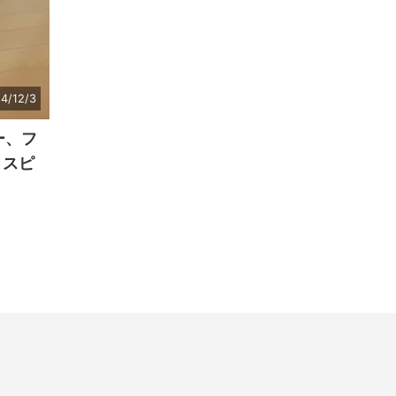
4/12/3
ー、フ
トスピ