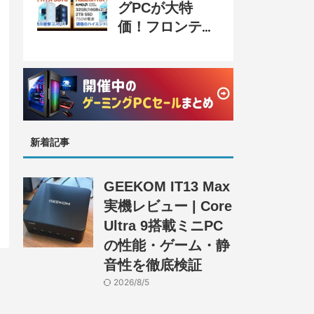
グPCが大特
価！フロンティ
ア『半期決算
SALE』開催、
セール情報まと
め
新着記事
GEEKOM IT13 Max
実機レビュー | Core
Ultra 9搭載ミニPC
の性能・ゲーム・静
音性を徹底検証
2026/8/5