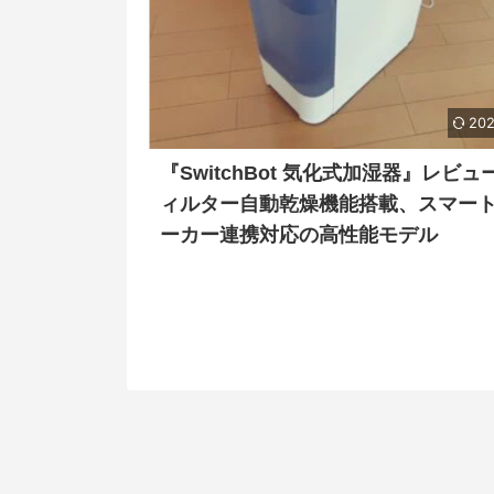
202
『SwitchBot 気化式加湿器』レビュ
ィルター自動乾燥機能搭載、スマー
ーカー連携対応の高性能モデル