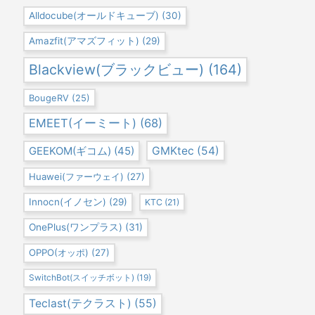
Alldocube(オールドキューブ)
(30)
Amazfit(アマズフィット)
(29)
Blackview(ブラックビュー)
(164)
BougeRV
(25)
EMEET(イーミート)
(68)
GEEKOM(ギコム)
(45)
GMKtec
(54)
Huawei(ファーウェイ)
(27)
Innocn(イノセン)
(29)
KTC
(21)
OnePlus(ワンプラス)
(31)
OPPO(オッポ)
(27)
SwitchBot(スイッチボット)
(19)
Teclast(テクラスト)
(55)