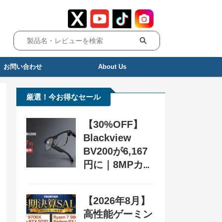
お問い合わせ
About Us
厳選！今お得なセール
【30%OFF】
Blackview
BV200が6,167
円に｜8MPカメ
ラ搭載スマート
グラス用クーポ
【2026年8月】
ン配布中
高性能ゲーミン