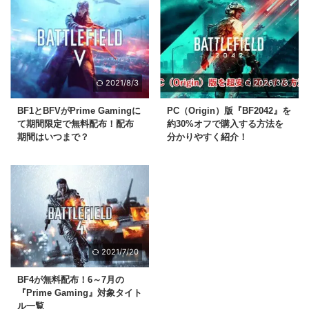
2021/8/3
2026/3/3
BF1とBFVがPrime Gamingに
PC（Origin）版『BF2042』を
て期間限定で無料配布！配布
約30%オフで購入する方法を
期間はいつまで？
分かりやすく紹介！
2021/7/20
BF4が無料配布！6～7月の
『Prime Gaming』対象タイト
ル一覧