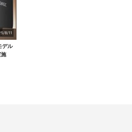
5/8/11
Uモデル
実施