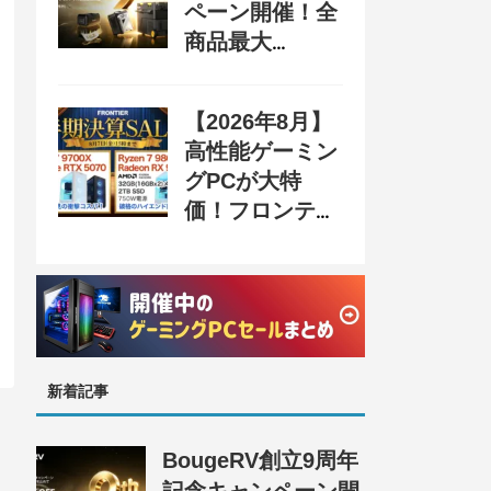
ペーン開催！全
商品最大
70%OFF＆豪華
購入特典、8月
【2026年8月】
31日まで
高性能ゲーミン
グPCが大特
価！フロンティ
ア『半期決算
SALE』開催、
セール情報まと
め
新着記事
BougeRV創立9周年