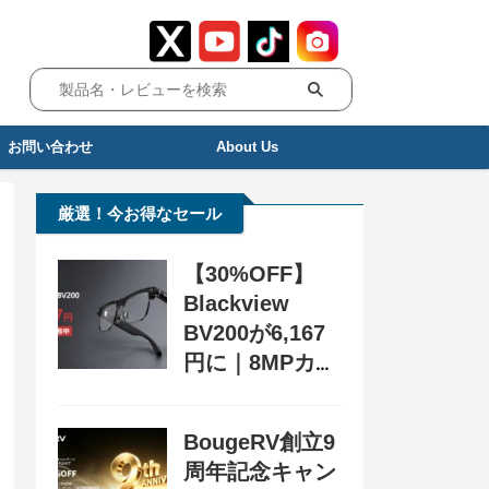
お問い合わせ
About Us
厳選！今お得なセール
【30%OFF】
Blackview
BV200が6,167
円に｜8MPカメ
ラ搭載スマート
グラス用クーポ
BougeRV創立9
ン配布中
周年記念キャン