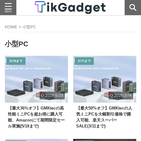
HOME
>
小型PC
小型PC
5/18まで
3/11まで
2025/5/25
2025/3/14
【最大36%オフ】GMKtecの高
【最大50%オフ】GMKtecの人
性能ミニPCを超お得に購入可
気ミニPCを大幅割引価格で購
能、Amazonにて期間限定セー
入可能、楽天スーパー
ル実施(5/18まで)
SALE(3/11まで)