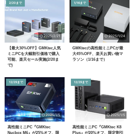
2/20まで
1/16まで
2025/2/21
2025/1/24
【最大30%OFF】GMKtec人気
GMKtecの高性能ミニPCが最
ミニPCを大幅割引価格で購入
大45%OFF、楽天お買い物マ
可能、楽天セール実施(2/20ま
ラソン（1/16まで）
で)
12/29まで
12/29まで
2025/1/5
2025/1/5
高性能ミニPC『GMKtec
高性能ミニPC『GMKtec K8
Nucbox M6』が25%オフ、限
Plus』が20%オフ、限定割引