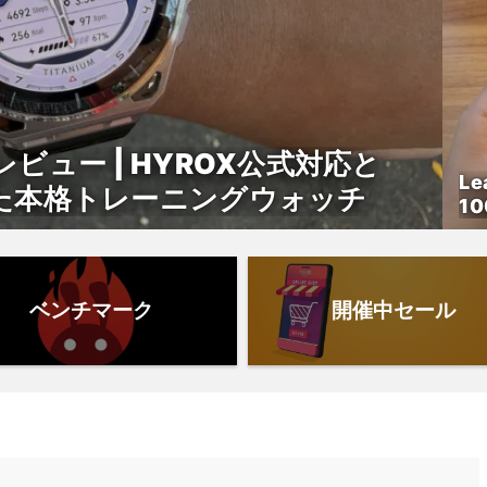
 実機レビュー | HYROX公式対応と
Le
進化した本格トレーニングウォッチ
1
コ
ベンチマーク
開催中セール