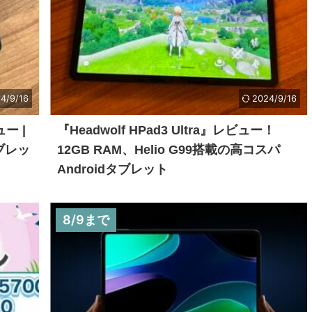
4/9/16
2024/9/16
ュー |
『Headwolf HPad3 Ultra』レビュー！
タブレッ
12GB RAM、Helio G99搭載の高コスパ
Androidタブレット
8/9まで