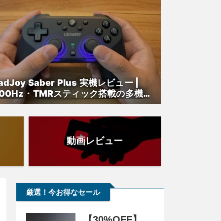
adJoy Saber Plus 実機レビュー |
000Hz・TMRスティック搭載の多機能
ントローラーを検証
動画レビュー
厳選！今お得なセール
【30%OFF】