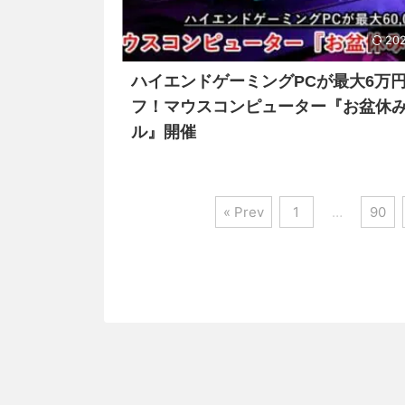
202
ハイエンドゲーミングPCが最大6万
フ！マウスコンピューター『お盆休
ル』開催
« Prev
1
…
90