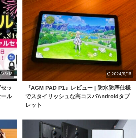
3/8/18
2024/9/16
グセッ
『AGM PAD P1』レビュー | 防水防塵仕様
セール
でスタイリッシュな高コスパAndroidタブ
レット