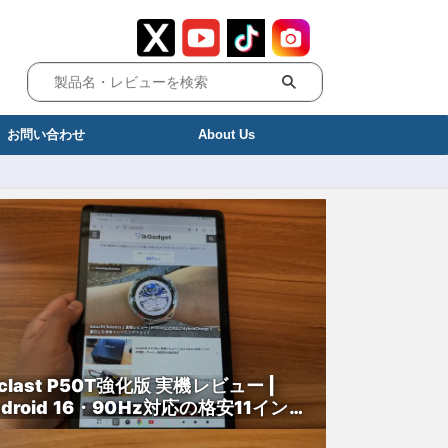
お問い合わせ
About Us
clast P50T強化版 実機レビュー |
ndroid 16・90Hz対応の格安11インチ
ブレットを検証