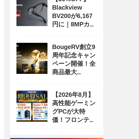
Blackview
BV200が6,167
円に｜8MPカメ
ラ搭載スマート
グラス用クーポ
BougeRV創立9
ン配布中
周年記念キャン
ペーン開催！全
商品最大
70%OFF＆豪華
購入特典、8月
【2026年8月】
31日まで
高性能ゲーミン
グPCが大特
価！フロンティ
ア『半期決算
SALE』開催、