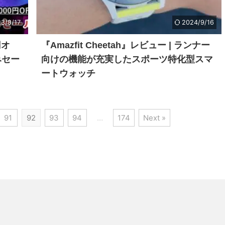
3/8/17
2024/9/16
円オ
『Amazfit Cheetah』レビュー | ランナー
みセー
向けの機能が充実したスポーツ特化型スマ
ートウォッチ
91
92
93
94
…
174
Next »