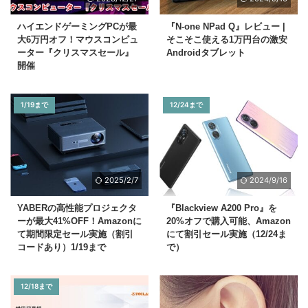
ハイエンドゲーミングPCが最
『N-one NPad Q』レビュー |
大6万円オフ！マウスコンピュ
そこそこ使える1万円台の激安
ーター『クリスマスセール』
Androidタブレット
開催
1/19まで
12/24まで
2025/2/7
2024/9/16
YABERの高性能プロジェクタ
『Blackview A200 Pro』を
ーが最大41%OFF！Amazonに
20%オフで購入可能、Amazon
て期間限定セール実施（割引
にて割引セール実施（12/24ま
コードあり）1/19まで
で）
12/18まで