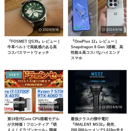
2024/9/16
2024/9/16
『FOSMET QS39』レビュー |
『OnePlus 12』レビュー |
牛革ベルトで高級感のある高
Snapdragon 8 Gen 3搭載、高
コスパスマートウォッチ
性能＆高コスパなハイエンド
スマホ
1/5まで
2024/1/5
2024/9/16
第14世代Core CPU搭載モデル
最強クラスの懐中電灯
が大特価！フロンティア『萌
『IMALENT MS32』発売、
えよ！ドラゴンセール』開催
200,000ルーメンで1,618m先ま