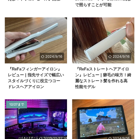
で照らすことが可能
2024/9/16
2024/9/16
『ReFaフィンガーアイロン』
『ReFaストレートヘアアイロ
レビュー | 指先サイズで幅広い
ン』レビュー | 癖毛の味方！綺
スタイルづくりに役立つコー
麗なストレート髪を作れる高
ドレスヘアアイロン
性能モデル
12/27まで
2023/12/27
2024/9/16