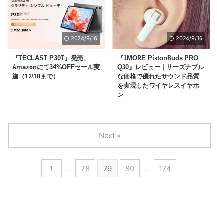
2024/9/16
2024/9/16
『TECLAST P30T』発売、
『1MORE PistonBuds PRO
Amazonにて34%OFFセール実
Q30』レビュー | リーズナブル
施（12/18まで）
な価格で優れたサウンド品質
を実現したワイヤレスイヤホ
ン
Next »
1
…
78
79
80
…
174