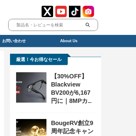
お問い合わせ
About Us
厳選！今お得なセール
【30%OFF】
Blackview
BV200が6,167
円に｜8MPカメ
ラ搭載スマート
グラス用クーポ
BougeRV創立9
ン配布中
周年記念キャン