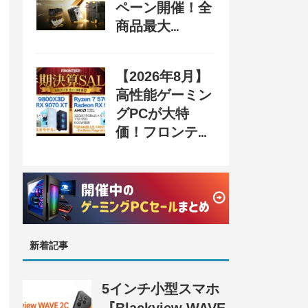
ペーン開催！全
商品最大
70%OFF＆豪華
購入特典、8月
【2026年8月】
31日まで
高性能ゲーミン
グPCが大特
価！フロンティ
ア『半期決算
SALE 奥義』開
催、セール情報
まとめ
新着記事
5インチ小型スマホ