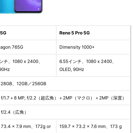
 5G
Reno 5 Pro 5G
ragon 765G
Dimensity 1000+
ンチ、1080 x 2400、
6.55インチ、1080 x 2400、
90Hz
OLED, 90Hz
128GB、12GB／256GB
P, f/1.7＋8 MP, f/2.2（超広角）＋2MP（マクロ）＋2MP（深度）
, f/2.4（広角）
x 73.4 x 7.9 mm、172g or
159.7 x 73.2 x 7.6 mm、173 g