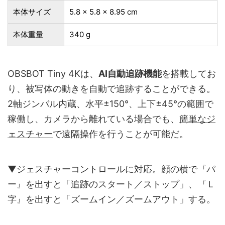
本体サイズ
‎5.8 x 5.8 x 8.95 cm
本体重量
340 g
OBSBOT Tiny 4Kは、
AI自動追跡機能
を搭載してお
り、被写体の動きを自動で追跡することができる。
2軸ジンバル内蔵、水平±150°、上下±45°の範囲で
稼働し、カメラから離れている場合でも、
簡単なジ
ェスチャー
で遠隔操作を行うことが可能だ。
▼ジェスチャーコントロールに対応。顔の横で『パ
ー』を出すと「追跡のスタート／ストップ」、『Ｌ
字』を出すと「ズームイン／ズームアウト」する。