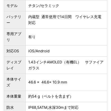
モデル
チタン/セラミック
バッテリ
内蔵型 通常使用で14日間 ワイヤレス充電
ー
対応
専用アプ
有り
リ
対応OS
iOS/Android‎
ディスプ
1.43インチAMOLED（有機EL） サファイア
レイ
ガラス
本体サイ
46.6 x 46.6x 10.9 mm
ズ
本体重量
約54 g（ベルトを含まず）
防水
IP68,5ATM,水深30mまで対応