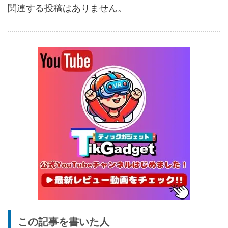
関連する投稿はありません。
ー搭載のアウトドア扇風機
1/22まで
5%オフ
ポータブル冷
BougeRV CRX3 実機レビュ
27,183円
蔵庫
25,823
ー | －20℃冷凍対応・バッ
円
テリー駆動もできるポータブ
1/22まで
ル冷蔵庫
20%オフ
タブレット
FPD CP10-J1 実機レビュー
19,199円
15,504
| 1万円台で買えるAndroid
円
16搭載10.1インチタブレット
終了日未定
25%オフ
イヤホン
『EarFun Air Pro 4』レビュ
9,990円
7,491
ー、Snapdragon Sound対
円
応の高コスパなワイヤレスイ
終了日未定
ヤホン
10%オフ
AI動画生成ツ
DomoAIレビュー | 画像から
86,595円
この記事を書いた人
ール
77,936
AI動画生成！使い方・料金プ
円