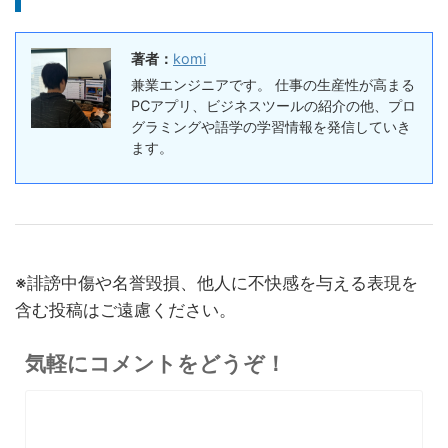
ラン・割引まとめ
終了日未定
著者：
komi
5%オフ
ボイスレコー
『PLAUD NOTE』レビュ
27,500円
兼業エンジニアです。 仕事の生産性が高まる
ダー
26,125
ー、文字起こし＆GPT-4o要
PCアプリ、ビジネスツールの紹介の他、プロ
円
約機能搭載、超薄型のAIボイ
グラミングや語学の学習情報を発信していき
終了日未定
スレコーダー
ます。
5%オフ
ボイスレコー
『PLAUD NotePin』レビュ
27,500円
ダー
26,125
ー！録音・文字起こし・要約
円
までこれ1台、超小型ウェア
終了日未定
ラブルAIボイスレコーダー
※誹謗中傷や名誉毀損、他人に不快感を与える表現を
30%オフ
『OpenRock S2』レビュ
9,980円
イヤホン
含む投稿はご遠慮ください。
6,986
ー！超軽量オープンイヤー型
円
イヤホンの特徴・使い方・メ
終了日未定
気軽にコメントをどうぞ！
リットデメリット徹底解説
※価格・在庫は変動するため、最新情報は各記事でご確認ください。