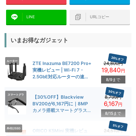
LINE
URLコピー
いまお得なガジェット
20%オフ
ルーター
ZTE Inazuma BE7200 Pro+
24,800円
19,840
実機レビュー | Wi-Fi 7・
円
2.5GbE対応ルーターの速度
8/9まで
とゲーム性能を検証
30%オフ
スマートグラ
【30%OFF】Blackview
8,799円
ス
6,167
BV200が6,167円に｜8MP
円
カメラ搭載スマートグラス用
8/15まで
クーポン配布中
5%オフ
外付けSSD
ORICO K5Mini 実機レビュ
24,510円