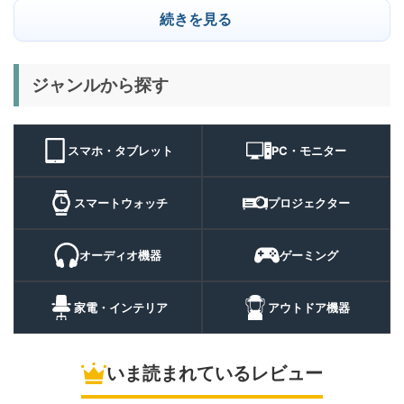
23,284
ー | スマホの容量不足対策に
円
続きを見る
便利な小型外付けSSD
8/22まで
29%オフ
キャンプライ
ジャンルから探す
BougeRV T1 キャンプライ
15,980円
ト
11,384
ト 実機レビュー | 最大
円
3000lm・最長102時間の多
9/1まで
機能キャンプライトを徹底検
スマホ・タブレット
PC・モニター
証
10%オフ
スマートウォ
FOSMET QS40 第3世代 実
10,980円
ッチ
9,882
スマートウォッチ
プロジェクター
機レビュー | 1万円前後で通
円
話・AI機能まで使える高コス
9/6まで
パスマートウォッチ
オーディオ機器
ゲーミング
20%オフ
ポータブル冷
BougeRV CRH20 実機レビ
43,499円
蔵庫
35,131
ュー | バッテリー対応で車中
円
家電・インテリア
アウトドア機器
泊にも使いやすいポータブル
10/9まで
冷蔵庫
いま読まれているレビュー
5%オフ
ソーラーパネ
BougeRV Arch Pro 200W
39,580円
ル