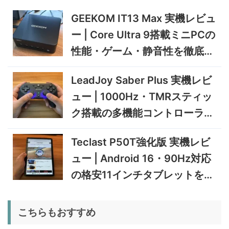
37,601
実機レビュー | 曲がる・軽
円
い・車載しやすい200Wソー
GEEKOM IT13 Max 実機レビュ
11/8まで
ラーパネル
ー | Core Ultra 9搭載ミニPCの
5%オフ
ミニPC
GEEKOM A9 MAX 2026 実
243,900円
性能・ゲーム・静音性を徹底検
231,705
機レビュー | Ryzen AI 9 HX
円
証
470搭載の高性能ミニPCを
11/30まで
LeadJoy Saber Plus 実機レビ
実機検証
5%オフ
ュー | 1000Hz・TMRスティッ
タブレット
TCL Note A1 NXTPAPER 実
92,980円
ク搭載の多機能コントローラー
88,331
機レビュー | 紙のような書き
円
心地と実用的なAI機能を検証
を検証
12/31まで
Teclast P50T強化版 実機レビ
5%オフ
ュー | Android 16・90Hz対応
ポータブル冷
BougeRV CRD2 V2.0 実機
36,283円
蔵庫
34,469
レビュー｜キャスター付き2
円
の格安11インチタブレットを検
室独立49Lポータブル冷蔵庫
1/22まで
証
5%オフ
こちらもおすすめ
扇風機
BougeRV F02 実機レビュー
8,980円
8,531
| 最大7.5m/s・8Ahバッテリ
円