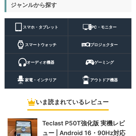
29%オフ
キャンプライ
ジャンルから探す
BougeRV T1 キャンプライ
15,980円
ト
11,384
ト 実機レビュー | 最大
円
3000lm・最長102時間の多
9/1まで
機能キャンプライトを徹底検
スマホ・タブレット
PC・モニター
証
10%オフ
スマートウォ
FOSMET QS40 第3世代 実
10,980円
ッチ
9,882
スマートウォッチ
プロジェクター
機レビュー | 1万円前後で通
円
話・AI機能まで使える高コス
9/6まで
パスマートウォッチ
オーディオ機器
ゲーミング
20%オフ
ポータブル冷
BougeRV CRH20 実機レビ
43,499円
蔵庫
35,131
ュー | バッテリー対応で車中
円
家電・インテリア
アウトドア機器
泊にも使いやすいポータブル
10/9まで
冷蔵庫
いま読まれているレビュー
5%オフ
ソーラーパネ
BougeRV Arch Pro 200W
39,580円
ル
37,601
実機レビュー | 曲がる・軽
円
い・車載しやすい200Wソー
Teclast P50T強化版 実機レビ
11/8まで
ラーパネル
ュー | Android 16・90Hz対応
5%オフ