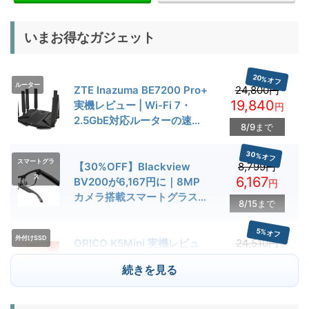
いまお得なガジェット
20%オフ
ルーター
ZTE Inazuma BE7200 Pro+
24,800円
19,840
実機レビュー | Wi-Fi 7・
円
2.5GbE対応ルーターの速度
8/9まで
とゲーム性能を検証
30%オフ
スマートグラ
【30%OFF】Blackview
8,799円
ス
6,167
BV200が6,167円に｜8MP
円
カメラ搭載スマートグラス用
8/15まで
クーポン配布中
5%オフ
外付けSSD
ORICO K5Mini 実機レビュ
24,510円
23,284
ー | スマホの容量不足対策に
円
続きを見る
便利な小型外付けSSD
8/22まで