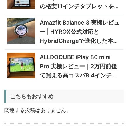
ミニPC
GEEKOM A9 MAX 2026 実
243,900円
の格安11インチタブレットを検
231,705
機レビュー | Ryzen AI 9 HX
円
証
470搭載の高性能ミニPCを
11/30まで
Amazfit Balance 3 実機レビュ
実機検証
5%オフ
ー | HYROX公式対応と
タブレット
TCL Note A1 NXTPAPER 実
92,980円
HybridChargeで進化した本格
88,331
機レビュー | 紙のような書き
円
心地と実用的なAI機能を検証
トレーニングウォッチ
12/31まで
ALLDOCUBE iPlay 80 mini
5%オフ
Pro 実機レビュー｜2万円前後
ポータブル冷
BougeRV CRD2 V2.0 実機
36,283円
蔵庫
34,469
レビュー｜キャスター付き2
円
で買える高コスパ8.4インチ
室独立49Lポータブル冷蔵庫
1/22まで
Androidタブレット
5%オフ
こちらもおすすめ
扇風機
BougeRV F02 実機レビュー
8,980円
8,531
| 最大7.5m/s・8Ahバッテリ
円
関連する投稿はありません。
ー搭載のアウトドア扇風機
1/22まで
5%オフ
ポータブル冷