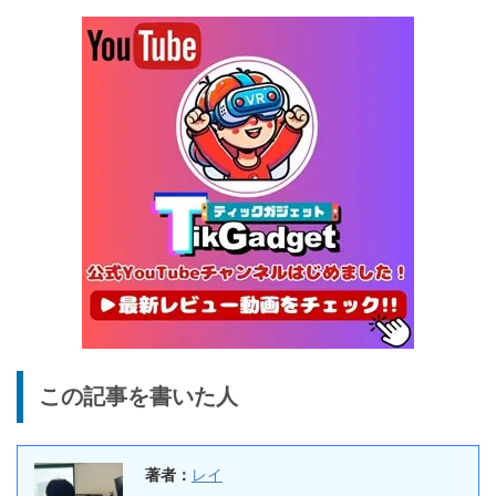
BougeRV CRX3 実機レビュ
27,183円
蔵庫
25,823
ー | －20℃冷凍対応・バッ
円
テリー駆動もできるポータブ
1/22まで
ル冷蔵庫
20%オフ
タブレット
FPD CP10-J1 実機レビュー
19,199円
15,504
| 1万円台で買えるAndroid
円
16搭載10.1インチタブレット
終了日未定
25%オフ
イヤホン
『EarFun Air Pro 4』レビュ
9,990円
7,491
ー、Snapdragon Sound対
円
応の高コスパなワイヤレスイ
終了日未定
ヤホン
10%オフ
AI動画生成ツ
DomoAIレビュー | 画像から
86,595円
この記事を書いた人
ール
77,936
AI動画生成！使い方・料金プ
円
ラン・割引まとめ
終了日未定
著者：
レイ
5%オフ
ボイスレコー