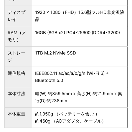
ディスプ
1920 x 1080（FHD）15.6型フルHD非光沢液
レイ
晶
RAM（メ
16GB (8GB x2) PC4-25600 (DDR4-3200)
モリ）
ストレー
1TB M.2 NVMe SSD
ジ
通信規格
IEEE802.11 ax/ac/a/b/g/n (Wi-Fi 6) +
Bluetooth 5.0
本体寸法
幅(W):約359.5mm x 高さ(H):約21.9mm x 奥
行(D):約238mm
本体重量
約1,950g （バッテリーを含む ）
約460g （ACアダプタ、ケーブル）