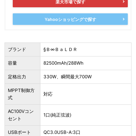
楽天市場で探す
Yahooショッピングで探す
ブランド
§Ｂ∞ＢａＬＤＲ
容量
82500mAh/288Wh
定格出力
330W、瞬間最大700W
MPPT制御方
対応
式
AC100Vコン
1口(純正弦波)
セント
USBポート
QC3.0USB-A:3口