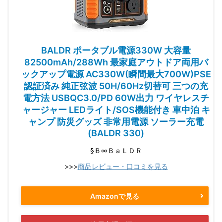
BALDR ポータブル電源330W 大容量
82500mAh/288Wh 最家庭アウトドア両用バ
ックアップ電源 AC330W(瞬間最大700W)PSE
認証済み 純正弦波 50H/60Hz切替可 三つの充
電方法 USBQC3.0/PD 60W出力 ワイヤレスチ
ャージャー LEDライト/SOS機能付き 車中泊 キ
ャンプ 防災グッズ 非常用電源 ソーラー充電
(BALDR 330)
§Ｂ∞ＢａＬＤＲ
>>>
商品レビュー・口コミを見る
Amazonで見る