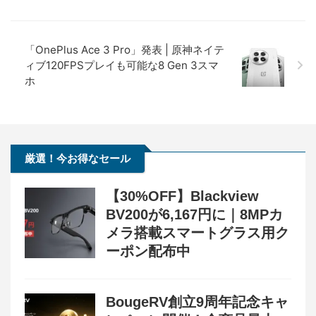
6,986
ー！超軽量オープンイヤー型
円
イヤホンの特徴・使い方・メ
終了日未定
リットデメリット徹底解説
「OnePlus Ace 3 Pro」発表 | 原神ネイテ
ィブ120FPSプレイも可能な8 Gen 3スマ
※価格・在庫は変動するため、最新情報は各記事でご確認ください。
ホ
厳選！今お得なセール
【30%OFF】Blackview
BV200が6,167円に｜8MPカ
メラ搭載スマートグラス用ク
ーポン配布中
BougeRV創立9周年記念キャ