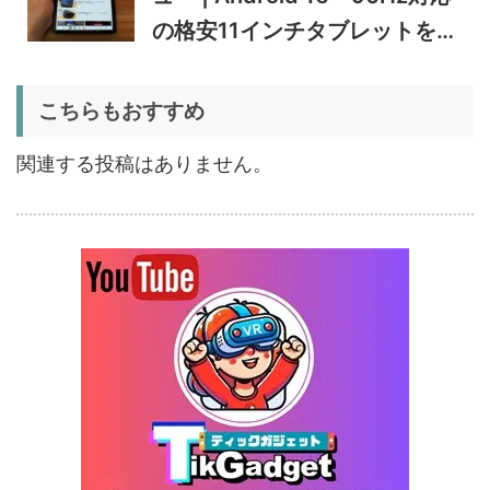
蔵庫
34,469
レビュー｜キャスター付き2
円
の格安11インチタブレットを検
室独立49Lポータブル冷蔵庫
1/22まで
証
5%オフ
こちらもおすすめ
扇風機
BougeRV F02 実機レビュー
8,980円
8,531
| 最大7.5m/s・8Ahバッテリ
円
関連する投稿はありません。
ー搭載のアウトドア扇風機
1/22まで
5%オフ
ポータブル冷
BougeRV CRX3 実機レビュ
27,183円
蔵庫
25,823
ー | －20℃冷凍対応・バッ
円
テリー駆動もできるポータブ
1/22まで
ル冷蔵庫
20%オフ
タブレット
FPD CP10-J1 実機レビュー
19,199円
15,504
| 1万円台で買えるAndroid
円
16搭載10.1インチタブレット
終了日未定
25%オフ
イヤホン
『EarFun Air Pro 4』レビュ
9,990円