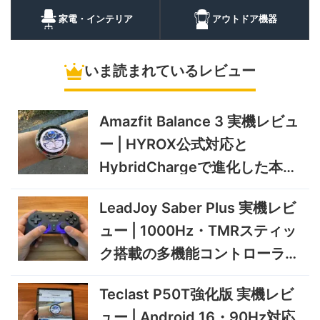
BougeRV CRH20 実機レビ
43,499円
蔵庫
35,131
ュー | バッテリー対応で車中
円
家電・インテリア
アウトドア機器
泊にも使いやすいポータブル
10/9まで
冷蔵庫
いま読まれているレビュー
5%オフ
ソーラーパネ
BougeRV Arch Pro 200W
39,580円
ル
37,601
実機レビュー | 曲がる・軽
円
い・車載しやすい200Wソー
Amazfit Balance 3 実機レビュ
11/8まで
ラーパネル
ー | HYROX公式対応と
5%オフ
ミニPC
GEEKOM A9 MAX 2026 実
243,900円
HybridChargeで進化した本格
231,705
機レビュー | Ryzen AI 9 HX
円
トレーニングウォッチ
470搭載の高性能ミニPCを
11/30まで
LeadJoy Saber Plus 実機レビ
実機検証
5%オフ
ュー | 1000Hz・TMRスティッ
タブレット
TCL Note A1 NXTPAPER 実
92,980円
ク搭載の多機能コントローラー
88,331
機レビュー | 紙のような書き
円
心地と実用的なAI機能を検証
を検証
12/31まで
Teclast P50T強化版 実機レビ
5%オフ
ュー | Android 16・90Hz対応
ポータブル冷
BougeRV CRD2 V2.0 実機
36,283円