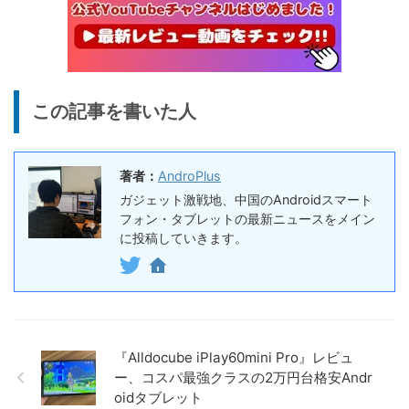
7,491
ー、Snapdragon Sound対
円
応の高コスパなワイヤレスイ
終了日未定
ヤホン
10%オフ
AI動画生成ツ
DomoAIレビュー | 画像から
86,595円
この記事を書いた人
ール
77,936
AI動画生成！使い方・料金プ
円
ラン・割引まとめ
終了日未定
著者：
AndroPlus
5%オフ
ボイスレコー
『PLAUD NOTE』レビュ
27,500円
ガジェット激戦地、中国のAndroidスマート
ダー
26,125
ー、文字起こし＆GPT-4o要
フォン・タブレットの最新ニュースをメイン
円
約機能搭載、超薄型のAIボイ
に投稿していきます。
終了日未定
スレコーダー
5%オフ
ボイスレコー
『PLAUD NotePin』レビュ
27,500円
ダー
26,125
ー！録音・文字起こし・要約
円
までこれ1台、超小型ウェア
終了日未定
『Alldocube iPlay60mini Pro』レビュ
ラブルAIボイスレコーダー
ー、コスパ最強クラスの2万円台格安Andr
30%オフ
oidタブレット
『OpenRock S2』レビュ
9,980円
イヤホン