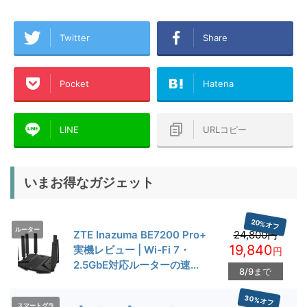
Twitter
Share
Pocket
Hatena
LINE
URLコピー
いまお得なガジェット
20%オフ
ルーター
ZTE Inazuma BE7200 Pro+
24,800円
19,840
実機レビュー | Wi-Fi 7・
円
2.5GbE対応ルーターの速度
8/9まで
とゲーム性能を検証
30%オフ
スマートグラ