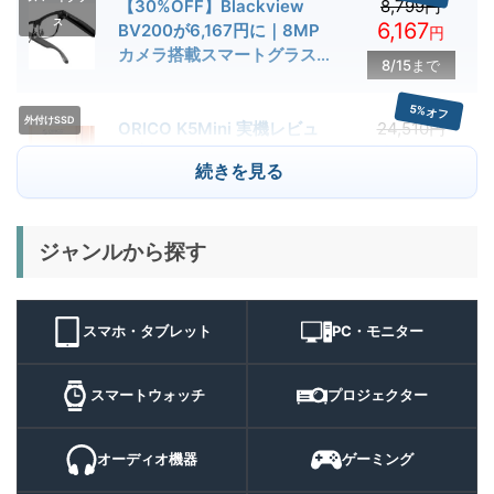
【30%OFF】Blackview
8,799円
ス
6,167
BV200が6,167円に｜8MP
円
カメラ搭載スマートグラス用
8/15まで
クーポン配布中
5%オフ
外付けSSD
ORICO K5Mini 実機レビュ
24,510円
23,284
ー | スマホの容量不足対策に
円
続きを見る
便利な小型外付けSSD
8/22まで
29%オフ
キャンプライ
ジャンルから探す
BougeRV T1 キャンプライ
15,980円
ト
11,384
ト 実機レビュー | 最大
円
3000lm・最長102時間の多
9/1まで
機能キャンプライトを徹底検
スマホ・タブレット
PC・モニター
証
10%オフ
スマートウォ
FOSMET QS40 第3世代 実
10,980円
ッチ
9,882
スマートウォッチ
プロジェクター
機レビュー | 1万円前後で通
円
話・AI機能まで使える高コス
9/6まで
パスマートウォッチ
オーディオ機器
ゲーミング
20%オフ
ポータブル冷