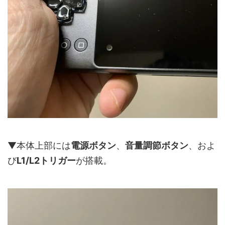
▼本体上部には
電源ボタン
、
音量調節ボタン
、およ
び
L1/L2トリガー
が搭載。