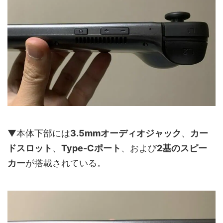
▼本体下部には
3.5mmオーディオジャック
、
カー
ドスロット
、
Type-Cポート
、および
2基のスピー
カー
が搭載されている。