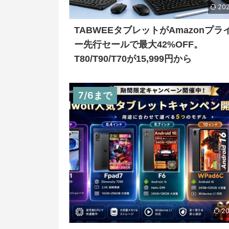
202
TABWEEタブレットがAmazonプラ
ー先行セールで最大42%OFF。
T80/T90/T70が15,999円から
7/6まで
20