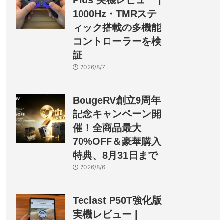
Plus 実機レビュー |
1000Hz・TMRステ
ィック搭載の多機能
コントローラーを検
証
2026/8/7
BougeRV創立9周年
記念キャンペーン開
催！全商品最大
70%OFF＆豪華購入
特典、8月31日まで
2026/8/6
Teclast P50T強化版
実機レビュー |