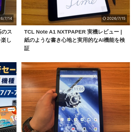
6/7/14
2026/7/15
8基のス
TCL Note A1 NXTPAPER 実機レビュー |
を楽し
紙のような書き心地と実用的なAI機能を検
証