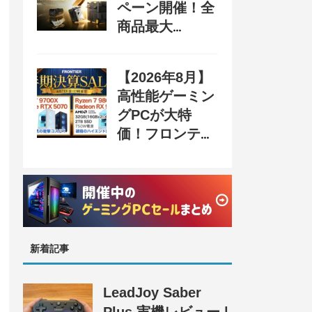
ペーン開催！全
商品最大
70%OFF＆豪華
購入特典、8月
【2026年8月】
31日まで
高性能ゲーミン
グPCが大特
価！フロンティ
ア『半期決算
SALE』開催、
セール情報まと
め
新着記事
LeadJoy Saber