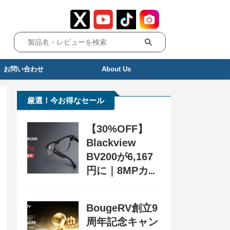
お問い合わせ
About Us
厳選！今お得なセール
【30%OFF】
Blackview
BV200が6,167
円に｜8MPカメ
ラ搭載スマート
グラス用クーポ
BougeRV創立9
ン配布中
周年記念キャン