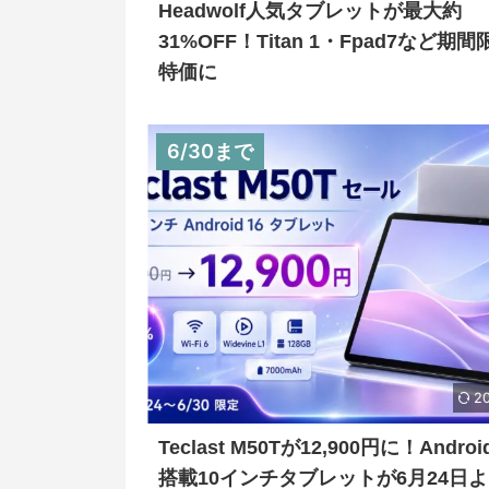
Headwolf人気タブレットが最大約
31%OFF！Titan 1・Fpad7など期
特価に
6/30まで
20
Teclast M50Tが12,900円に！Android
搭載10インチタブレットが6月24日